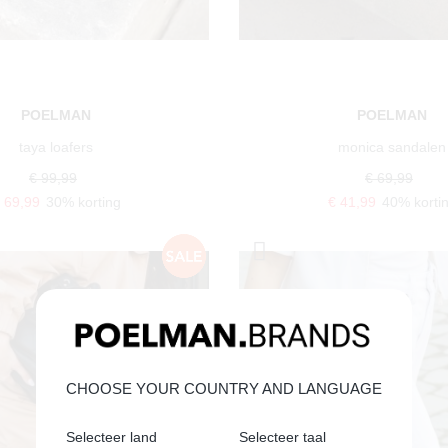
POELMAN
POELMAN
taya loafers
monica sandalen
€ 99,99
€ 69,99
 69,99
30% korting
€ 41,99
40% korti
CHOOSE YOUR COUNTRY AND LANGUAGE
Selecteer land
Selecteer taal