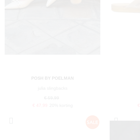
POSH BY POELMAN
julia slingbacks
€ 59,99
€ 47,99
20% korting
€