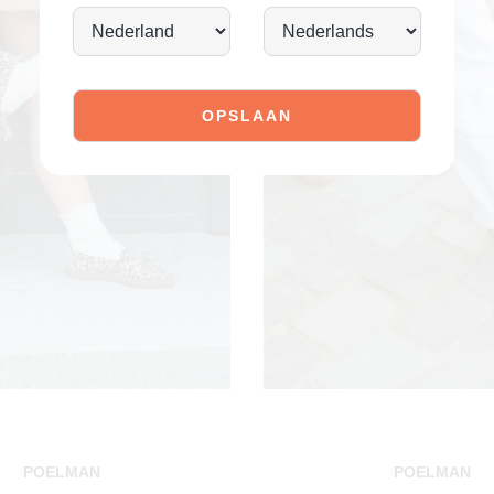
POELMAN
POELMAN