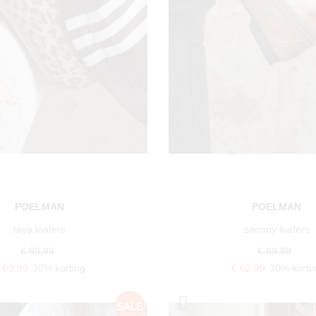
POELMAN
POELMAN
taya loafers
sammy loafers
€ 99,99
€ 89,99
 69,99
30% korting
€ 62,99
30% korti