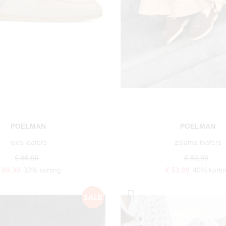
POELMAN
POELMAN
loes loafers
zalama loafers
€ 99,99
€ 89,99
 69,99
30% korting
€ 53,99
40% korti