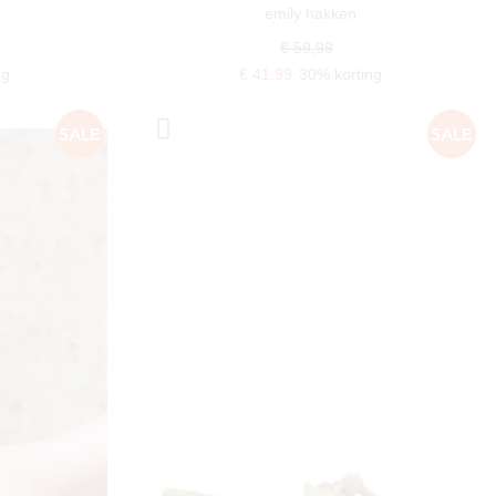
emily hakken
€ 59,99
ng
€ 41,99
30% korting