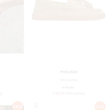
POELMAN
ilse loafers
€ 99,99
ng
€ 69,99
30% korting