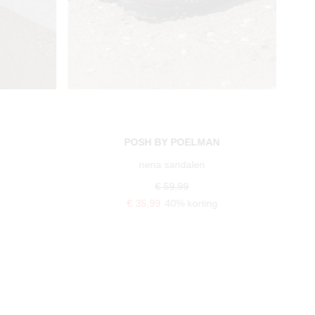
N
POSH BY POELMAN
eve slingback hakken
€ 59,99
€ 35,99
40% korting