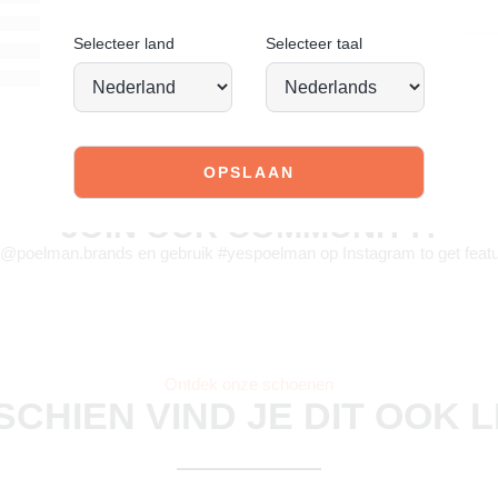
Selecteer land
Selecteer taal
JOIN OUR COMMUNITY!
 @poelman.brands en gebruik #yespoelman op Instagram to get featu
Ontdek onze schoenen
SCHIEN VIND JE DIT OOK 