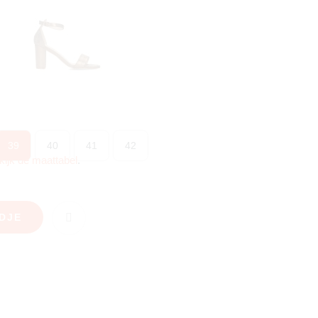
39
40
41
42
kijk de maattabel
.
DJE