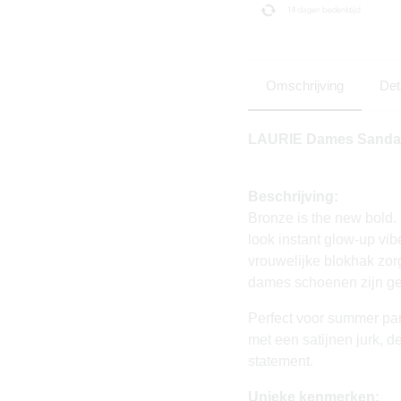
Omschrijving
Det
LAURIE Dames Sandale
Beschrijving:
Bronze is the new bol
look instant glow-up vi
vrouwelijke blokhak zorg
dames schoenen zijn gem
Perfect voor summer par
met een satijnen jurk, d
statement.
Unieke kenmerken: