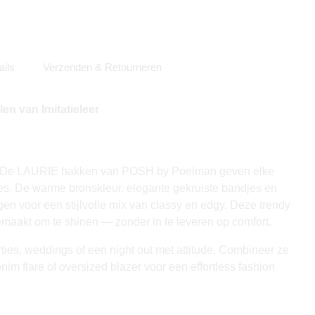
ails
Verzenden & Retourneren
n van Imitatieleer
d. De LAURIE hakken van POSH by Poelman geven elke
bes. De warme bronskleur, elegante gekruiste bandjes en
en voor een stijlvolle mix van classy en edgy. Deze trendy
aakt om te shinen — zonder in te leveren op comfort.
ties, weddings of een night out met attitude. Combineer ze
enim flare of oversized blazer voor een effortless fashion