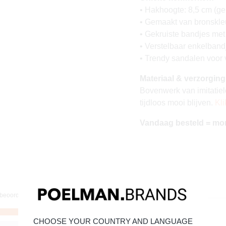
• Hakhoogte: 8,5 cm (ge
• Gemaakt van bronskleu
• Gekruiste bandjes met 
• Verstelbaar enkelbandj
• Trendy sandalen voor 
Materiaal & verzorging
Bovenwerk van imitatiel
tijdloos mooi blijven.
Kli
Vandaag besteld = mo
CHOOSE YOUR COUNTRY AND LANGUAGE