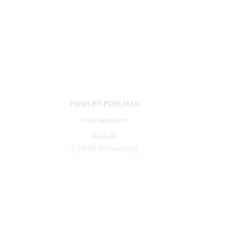
POSH BY POELMAN
nena sandalen
€ 59,99
€ 35,99
40% korting