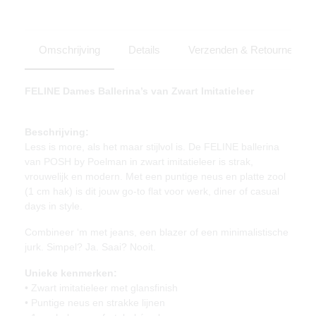
Omschrijving
Details
Verzenden & Retourneren
FELINE Dames Ballerina’s van Zwart Imitatieleer
Beschrijving:
Less is more, als het maar stijlvol is. De FELINE ballerina
van POSH by Poelman in zwart imitatieleer is strak,
vrouwelijk en modern. Met een puntige neus en platte zool
(1 cm hak) is dit jouw go-to flat voor werk, diner of casual
days in style.
Combineer ‘m met jeans, een blazer of een minimalistische
jurk. Simpel? Ja. Saai? Nooit.
Unieke kenmerken:
• Zwart imitatieleer met glansfinish
• Puntige neus en strakke lijnen