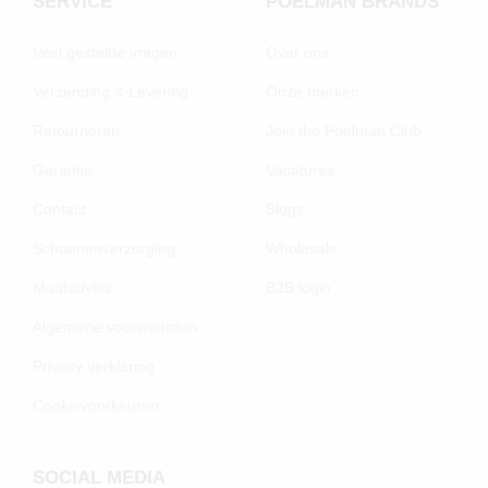
SERVICE
POELMAN BRANDS
Veel gestelde vragen
Over ons
Verzending & Levering
Onze merken
Retourneren
Join the Poelman Club
Garantie
Vacatures
Contact
Blogs
Schoenenverzorging
Wholesale
Maatadvies
B2B login
Algemene voorwaarden
Privacy verklaring
Cookievoorkeuren
SOCIAL MEDIA