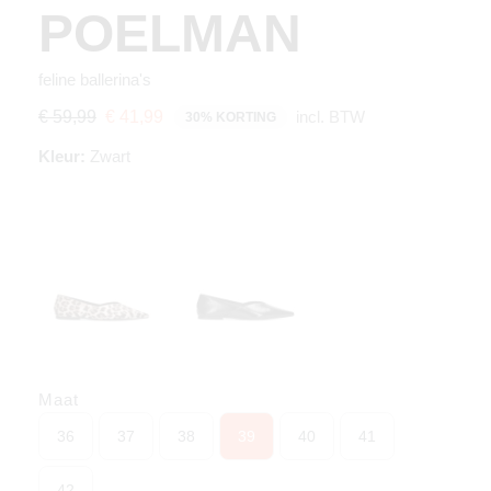
POELMAN
feline ballerina's
incl. BTW
€ 59,99
€ 41,99
30% KORTING
Kleur:
Zwart
Maat
36
37
38
39
40
41
42