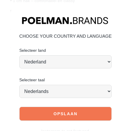
• 1 cm hak – comfortabel én classy
Materiaal & Verzorging:
Het bovenwerk is gemaakt van imitatieleer.
Klik hier
om te
kijken hoe jij het beste de schoen kan verzorgen.
Geef je schoenen de zorg die ze verdienen, zodat ze
tijdloos mooi blijven.
CHOOSE YOUR COUNTRY AND LANGUAGE
Stand tall. Stay bold. GO POSH!
Selecteer land
Selecteer taal
JOIN OUR COMMUNITY!
Tag @poelman.brands en gebruik #yespoelman op