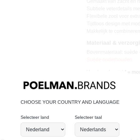
Gemaakt van zacht en 
Subtiele veterdetails me
Flexibele zool voor extr
Tijdloos design met mod
Makkelijk te combineren 
Materiaal & verzorg
Bovenmateriaal: suède –
Suède onderhouden
Vandaag besteld = mo
CHOOSE YOUR COUNTRY AND LANGUAGE
Selecteer land
Selecteer taal
JOIN OUR COMMUNITY!