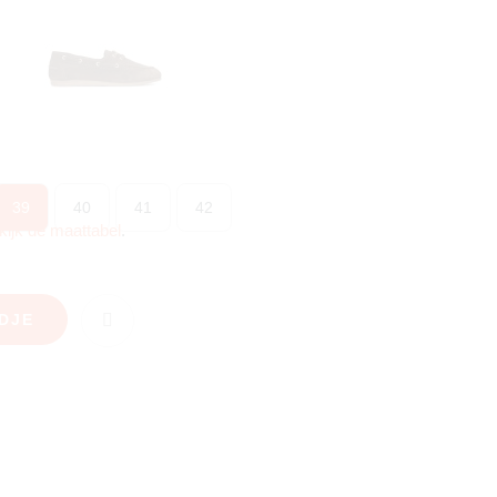
39
40
41
42
kijk de maattabel
.
DJE