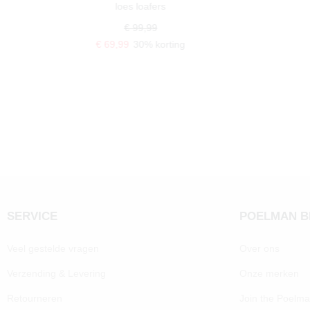
loes loafers
€ 99,99
€ 69,99
30% korting
SERVICE
POELMAN 
Veel gestelde vragen
Over ons
Verzending & Levering
Onze merken
Retourneren
Join the Poelm