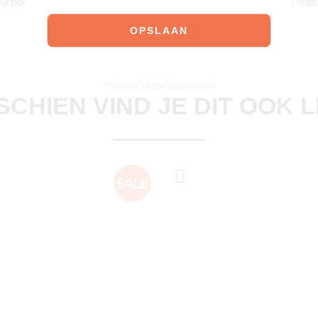
 @poelman.brands en gebruik #yespoelman op Instagram to get featu
Ontdek onze schoenen
SCHIEN VIND JE DIT OOK 