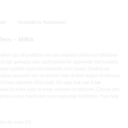
ails
Verzenden & Retourneren
fers – MIRA
ers zijn dé perfecte mix van relaxed comfort en effortless
fers zijn gemaakt van zacht suède en afgewerkt met subtiele
urige eyelets voor een moderne, luxe touch. Dankzij de
rtabele pasvorm zijn ze perfect voor drukke dagen onderweg,
 of een stijlvolle office look. De lage hak van
1 cm
aakt ze extra easy to wear, seizoen na seizoen. Casual chic
precies wat je zoekt voor jouw everyday wardrobe. Your new
en bij maat 37)