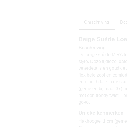
Omschrijving
Det
Beige Suède Loa
Beschrijving:
De beige suède MIRA loaf
style. Deze tijdloze loa
veterdetails en goudkle
flexibele zool en comfo
een lunchdate in de stad
(gemeten bij maat 37) m
met een trendy twist – 
go-to.
Unieke kenmerken
Hakhoogte:
1 cm
(gemet