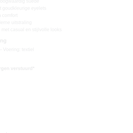
hoogwaardig suède
t goudkleurige eyelets
a comfort
erne uitstraling
met casual en stijlvolle looks
ing
 Voering: textiel
rgen verstuurd*