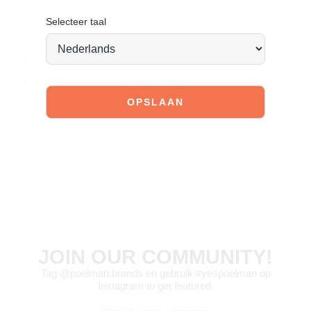
Deze instappers zijn gemaakt van suède en hebben een
comfortabele binnenvoering.
Selecteer taal
Bekijk de volgende
link
om te zien hoe je ze het beste kunt
verzorgen.
Vandaag besteld = morgen verstuurd*
JOIN OUR COMMUNITY!
Tag @poelman.brands en gebruik #yespoelman op
Instagram to get featured.