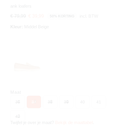
ank loafers
incl. BTW
€ 79,99
€ 39,99
50% KORTING
Kleur:
Middel Beige
Maat
36
37
38
39
40
41
42
Twijfel je over je maat?
Bekijk de maattabel
.