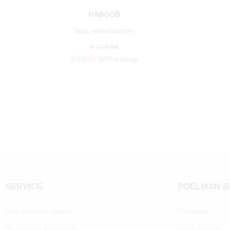
HABOOB
beau enkellaarzen
€ 119,99
€ 59,99
50% korting
SERVICE
POELMAN 
Veel gestelde vragen
Over ons
Verzending & Levering
Onze merken