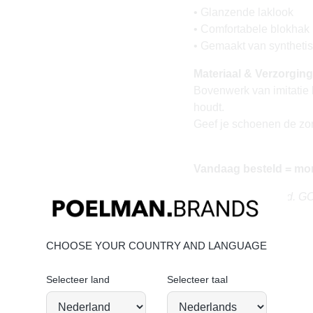
• Glanzende laklook
• Comfortabele blokhak m
• Gemaakt van synthetisc
Materiaal & Verzorging
Bovenwerk van imitatie 
houdt.
Geef je schoenen de zorg
Vandaag besteld = mo
Stand tall. Stay bold. 
CHOOSE YOUR COUNTRY AND LANGUAGE
Selecteer land
Selecteer taal