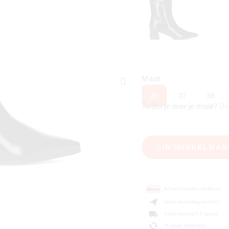
Maat
36
37
38
Twijfel je over je maat?
Be
IN WINKELMAN