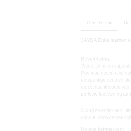
Omschrijving
Det
JAYDA Enkellaarzen va
Beschrijving:
Sleek, shiny en superst
Poelman geven elke outf
een puntige neus en ste
een schachthoogte van 
perfecte toevoeging aa
Draag ze onder een littl
out-out, deze dames sc
Unieke kenmerken: