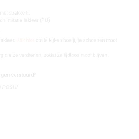
et strakke fit
h imitatie lakleer (PU)
:
lakleer.
Klik hier
om te kijken hoe jij je schoenen mooi
 die ze verdienen, zodat ze tijdloos mooi blijven.
rgen verstuurd*
GO POSH!