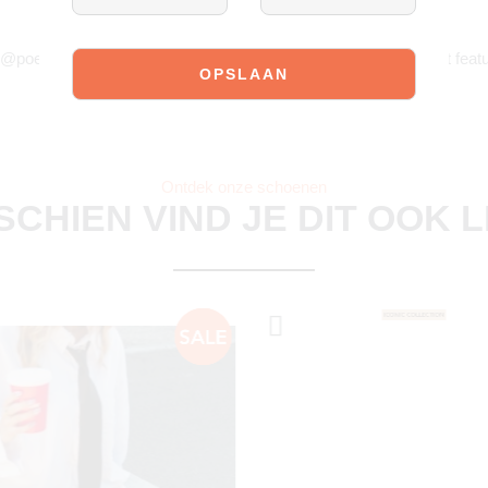
JOIN OUR COMMUNITY!
 @poelman.brands en gebruik #yespoelman op Instagram to get featu
Ontdek onze schoenen
SCHIEN VIND JE DIT OOK 