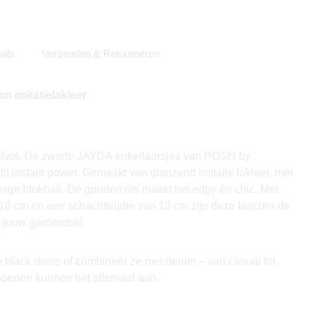
ails
Verzenden & Retourneren
n imitatielakleer
ijlvol. De zwarte JAYDA enkellaarsjes van POSH by
it instant power. Gemaakt van glanzend imitatie lakleer, met
vige blokhak. De gouden rits maakt het edgy én chic. Met
16 cm en een schachtwijdte van 13 cm zijn deze laarzen de
n jouw garderobe!
e black dress of combineer ze met denim – van casual tot
hoenen kunnen het allemaal aan.