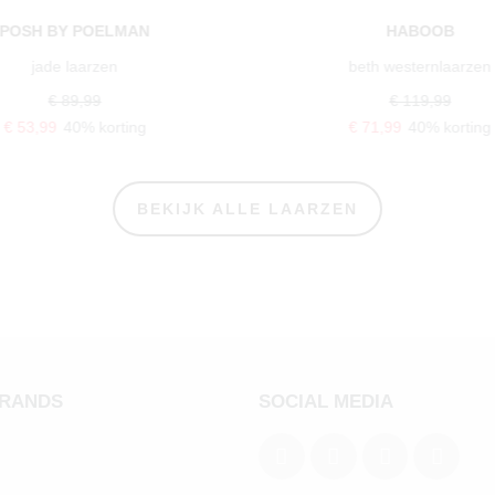
POSH BY POELMAN
HABOOB
jade laarzen
beth westernlaarzen
€ 89,99
€ 119,99
€ 53,99
40% korting
€ 71,99
40% korting
BEKIJK ALLE LAARZEN
BRANDS
SOCIAL MEDIA