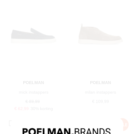
POELMAN
POELMAN
mick instappers
milan instappers
€ 89,99
€ 109,99
€ 62,99
30% korting