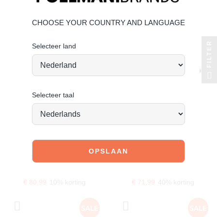
CHOOSE YOUR COUNTRY AND LANGUAGE
FILTER
Selecteer land
Selecteer taal
POELMAN
POELMAN
mick instappers
gerry loafers
€ 89,99
€ 119,99
€ 80,99
10% korting
€ 71,99
40% korting