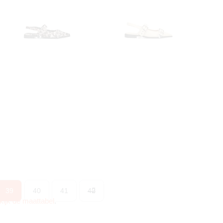
39
40
41
42
kijk de maattabel
.