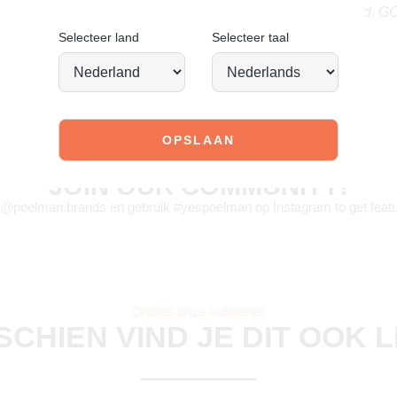
Stand tall. Stay bold. 
Selecteer land
Selecteer taal
JOIN OUR COMMUNITY!
 @poelman.brands en gebruik #yespoelman op Instagram to get featu
Ontdek onze schoenen
SCHIEN VIND JE DIT OOK 