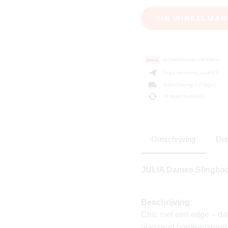
IN WINKELMAN
Omschrijving
Det
JULIA Dames Slingback
Beschrijving:
Chic met een edge – da
glanzend bordeauxrood i