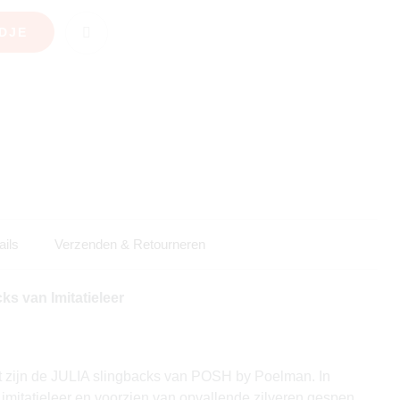
DJE
ails
Verzenden & Retourneren
s van Imitatieleer
t zijn de JULIA slingbacks van POSH by Poelman. In
mitatieleer en voorzien van opvallende zilveren gespen,