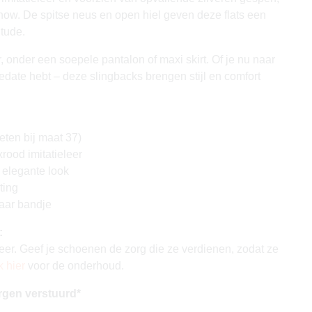
show. De spitse neus en open hiel geven deze flats een
itude.
r, onder een soepele pantalon of maxi skirt. Of je nu naar
iedate hebt – deze slingbacks brengen stijl en comfort
ten bij maat 37)
ood imitatieleer
 elegante look
ting
baar bandje
:
eer. Geef je schoenen de zorg die ze verdienen, zodat ze
k hier
voor de onderhoud.
rgen verstuurd*