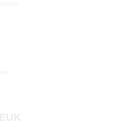
GO POSH!
red.
LEUK