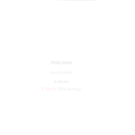
POELMAN
loes loafers
€ 99,99
€ 69,99
30% korting