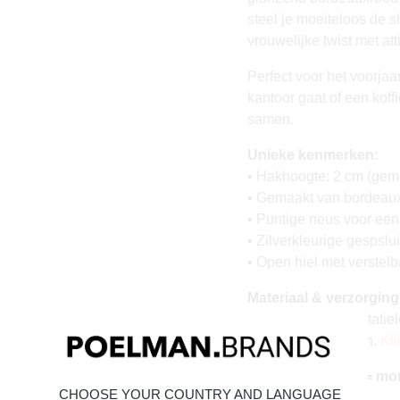
steel je moeiteloos de 
vrouwelijke twist met att
Perfect voor het voorjaa
kantoor gaat of een koff
samen.
Unieke kenmerken:
• Hakhoogte: 2 cm (geme
• Gemaakt van bordeauxr
• Puntige neus voor een
• Zilverkleurige gespslui
• Open hiel met verstel
Materiaal & verzorging
Bovenwerk van imitatiel
tijdloos mooi blijven.
Kli
Vandaag besteld = mo
CHOOSE YOUR COUNTRY AND LANGUAGE