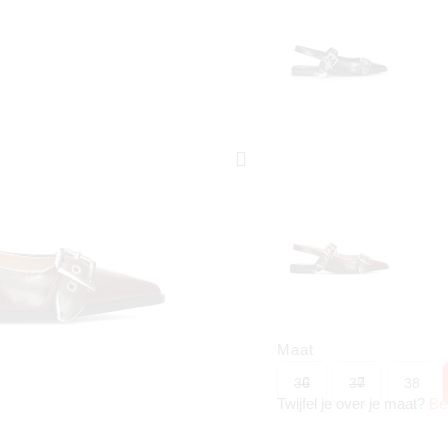
Maat
36
37
38
Twijfel je over je maat?
Be