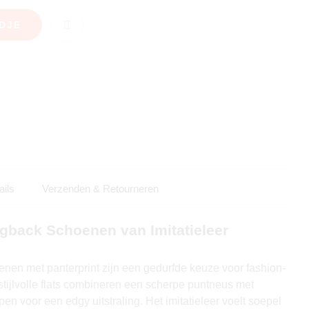
DJE
ails
Verzenden & Retourneren
gback Schoenen van Imitatieleer
enen met panterprint zijn een gedurfde keuze voor fashion-
tijlvolle flats combineren een scherpe puntneus met
en voor een edgy uitstraling. Het imitatieleer voelt soepel