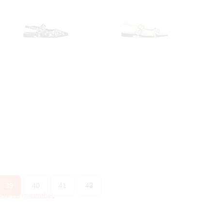
39
40
41
42
kijk de maattabel
.