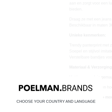
aan en zorgt voor een lu
bieden.
Draag ze met een jeans o
Beschikbaar in maten 3
Unieke kenmerken:
Trendy panterprint met 
Soepel en stijlvol imitat
Verstelbare bandjes voo
Materiaal & Verzorging
Het bovenwerk is gemaak
Klik hier
om te kijken ho
Vandaag besteld = mo
CHOOSE YOUR COUNTRY AND LANGUAGE