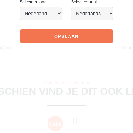
Selecteer land
Selecteer taal
JOIN OUR COMMUNITY!
 @poelman.brands en gebruik #yespoelman op Instagram to get featu
Ontdek onze schoenen
SCHIEN VIND JE DIT OOK 