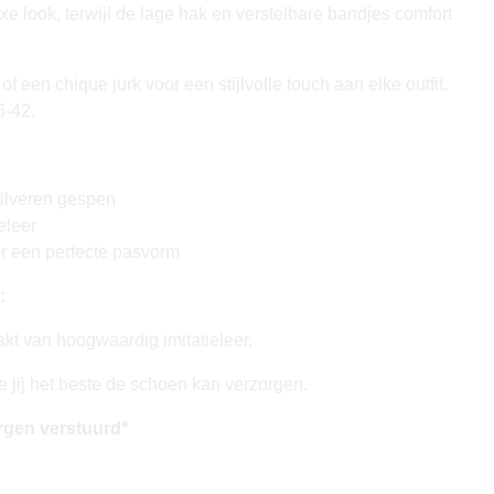
xe look, terwijl de lage hak en verstelbare bandjes comfort
f een chique jurk voor een stijlvolle touch aan elke outfit.
6-42.
zilveren gespen
ieleer
r een perfecte pasvorm
:
t van hoogwaardig imitatieleer.
e jij het beste de schoen kan verzorgen.
rgen verstuurd*