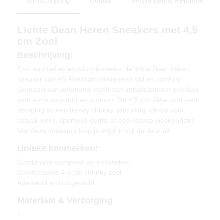
Omschrijving
Details
Verzenden & Retourneren
Lichte Dean Heren Sneakers met 4,5
cm Zool
Beschrijving:
Fris, sportief en multifunctioneel – de lichte Dean heren
sneaker van PS Poelman combineert stijl en comfort.
Gemaakt van ademend mesh met imitatielederen overlays
voor extra structuur en support. De 4,5 cm dikke zool biedt
demping en een trendy chunky uitstraling. Ideaal voor
casual looks, sportieve outfits of een relaxte weekendstijl.
Met deze sneakers loop je altijd in stijl de deur uit.
Unieke kenmerken:
Combinatie van mesh en imitatieleer
Comfortabele 4,5 cm chunky zool
Ademend en lichtgewicht
Materiaal & Verzorging
Bovenwerk: Mesh & Imitatieleer