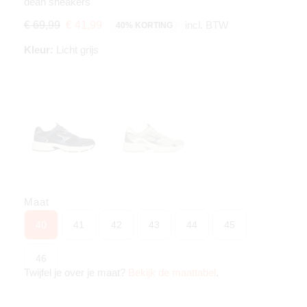
dean sneakers
incl. BTW
€ 69,99
€ 41,99
40% KORTING
Kleur:
Licht grijs
Maat
40
41
42
43
44
45
46
Twijfel je over je maat?
Bekijk de maattabel
.