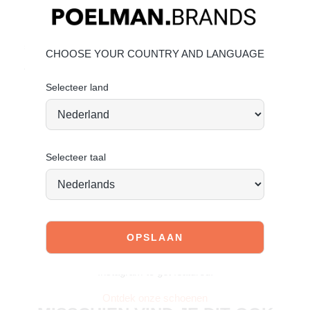
Binnenvoering: Textiel
Bekijk de volgende link om te zien hoe jij het beste de
schoen kan verzorgen:
Imitatieleer onderhouden
CHOOSE YOUR COUNTRY AND LANGUAGE
Vandaag besteld = morgen verstuurd
*
Selecteer land
Selecteer taal
JOIN OUR COMMUNITY!
Tag @poelman.brands en gebruik #yespoelman op
Instagram to get featured.
Ontdek onze schoenen