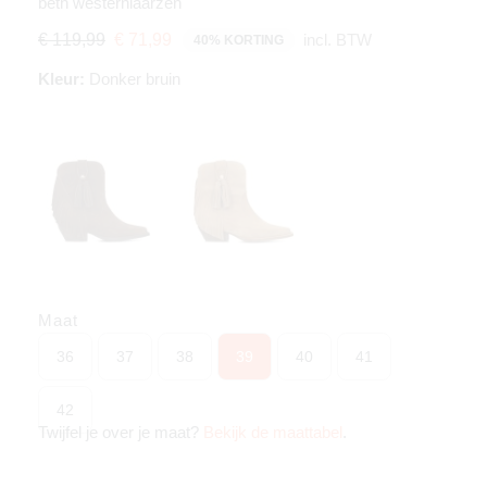
beth westernlaarzen
incl. BTW
€ 119,99
€ 71,99
40% KORTING
Kleur:
Donker bruin
Maat
36
37
38
39
40
41
42
Twijfel je over je maat?
Bekijk de maattabel
.