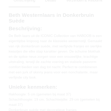
Omschrijving
Details
Verzenden & Retourneren
Beth Westernlaars in Donkerbruin
Suède
Beschrijving:
De Beth laars uit de ICONIC Collection van HABOOB is een
eigentijdse knipoog naar de klassieke westernstijl. Gemaakt
van rijk donkerbruin suède, met verfijnde franjes en sierlijke
kwastjes die elke stap karakter geven. De schuine blokhak
en de spitse neus zorgen voor een vrouwelijke, krachtige
uitstraling, terwijl de zachte voering en stabiele pasvorm
comfort bieden van dag tot nacht. Perfect te combineren
met een jurk of skinny jeans voor een nonchalante, maar
verfijnde city look.
Unieke kenmerken:
Hakhoogte: 5 cm (gemeten bij maat 37)
Schachthoogte: 19 cm, Schachtwijdte: 29 cm (gemeten bij
maat 37)
Donkerbruin suède met decoratieve franjes