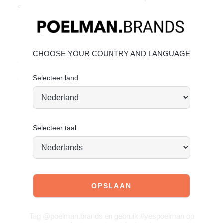
Spitse neus en schuine blokhak voor een elegante western
look
Materiaal & Verzorging:
Gemaakt van suède. Geef je schoenen de zorg die ze
CHOOSE YOUR COUNTRY AND LANGUAGE
verdienen, zodat ze tijdloos mooi blijven.
klik hier
.
Selecteer land
Vandaag besteld = morgen verstuurd*
Selecteer taal
JOIN OUR COMMUNITY!
Tag @poelman.brands en gebruik #yespoelman op