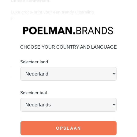
Unieke kenmerken:
Luxe croco-print voor een trendy uitstraling
Elastische zijpanelen en treklusjes voor gemakkelijk
aantrekken
Materiaal & Verzorging:
Het bovenwerk is gemaakt van imitatieleer met een croco-
CHOOSE YOUR COUNTRY AND LANGUAGE
afwerking.
Klik hier
om te kijken hoe jij het beste de schoen kan
Selecteer land
verzorgen.
Vandaag besteld = morgen verstuurd*
Selecteer taal