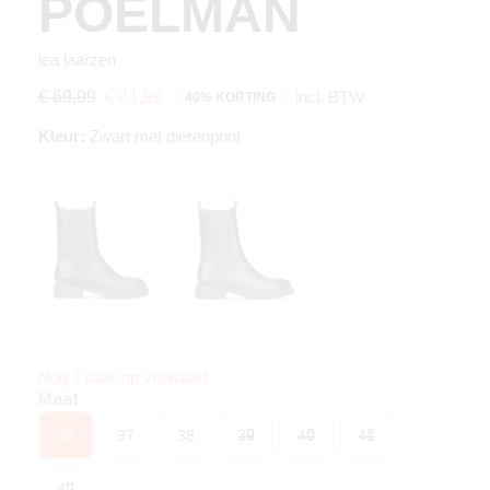
POELMAN
lea laarzen
incl. BTW
€ 69,99
€ 41,99
40% KORTING
Kleur:
Zwart met dierenprint
Nog 1 paar op voorraad
Maat
36
37
38
39
40
41
42