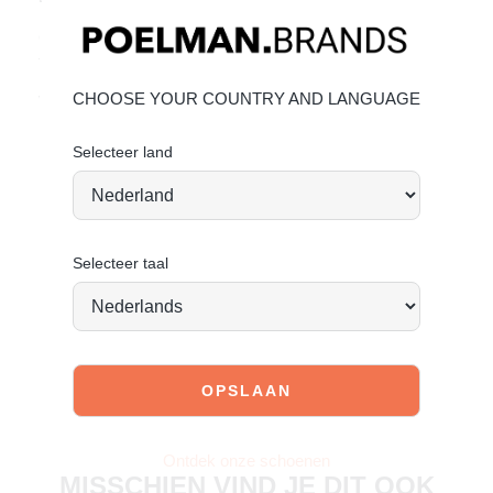
Geef je schoenen de zorg die ze verdienen, zodat ze
tijdloos mooi blijven.
KLIK HIER voor de onderhoud
CHOOSE YOUR COUNTRY AND LANGUAGE
Vandaag besteld, morgen verstuurd
*
Selecteer land
Selecteer taal
JOIN OUR COMMUNITY!
Tag @poelman.brands en gebruik #yespoelman op
Instagram to get featured.
Ontdek onze schoenen
MISSCHIEN VIND JE DIT OOK