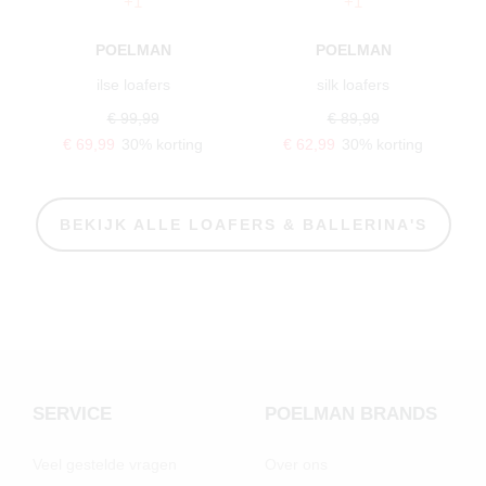
+1
+1
POELMAN
POELMAN
ilse loafers
silk loafers
€ 99,99
€ 89,99
€ 69,99
30% korting
€ 62,99
30% korting
BEKIJK ALLE LOAFERS & BALLERINA'S
SERVICE
POELMAN BRANDS
Veel gestelde vragen
Over ons