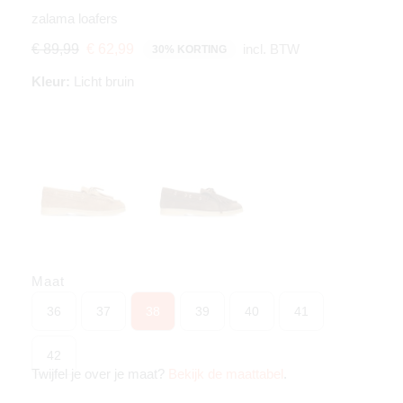
zalama loafers
incl. BTW
€ 89,99
€ 62,99
30% KORTING
Kleur:
Licht bruin
Maat
36
37
38
39
40
41
42
Twijfel je over je maat?
Bekijk de maattabel
.