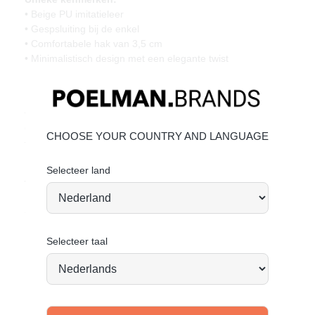
• Beige PU imitatieleer
• Gespsluiting bij de enkel
• Comfortabele hak van 3,5 cm
• Minimalistisch design met een elegante twist
Materiaal & Verzorging:
Het bovenwerk is gemaakt van PU imitatieleer.
Klik hier
om
te zien hoe je deze schoenen mooi houdt.
Geef je schoenen de zorg die ze verdienen, zodat ze
CHOOSE YOUR COUNTRY AND LANGUAGE
tijdloos mooi blijven.
Selecteer land
Vandaag besteld = morgen verstuurd*
Stand tall. Stay bold. GO POSH!
Selecteer taal