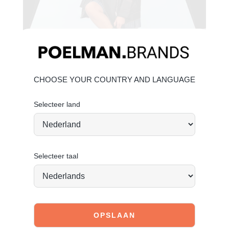
CHOOSE YOUR COUNTRY AND LANGUAGE
Selecteer land
Wat is PU eigenlijk?
Selecteer taal
Pu leer, ook bekend als kunst leer of imitatieleer, is een 
synthetisch materiaal dat wordt gebruikt als alternatief 
voor echt leer. Het bestaat uit een laag polyurethaan 
(PU) die op een stoffen basis is aangebracht. Pu leer 
heeft een vergelijkbare uitstraling en textuur als echt 