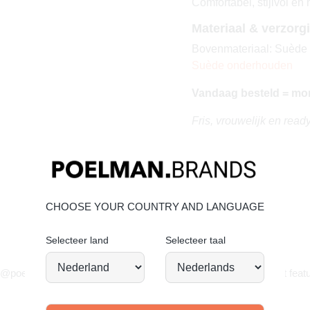
Comfortabel, stijlvol en
Materiaal & verzorg
Bovenmateriaal: Suède –
Suède onderhouden
Vandaag besteld = mo
Fris, vrouwelijk en read
CHOOSE YOUR COUNTRY AND LANGUAGE
Selecteer land
Selecteer taal
JOIN OUR COMMUNITY!
 @poelman.brands en gebruik #yespoelman op Instagram to get featu