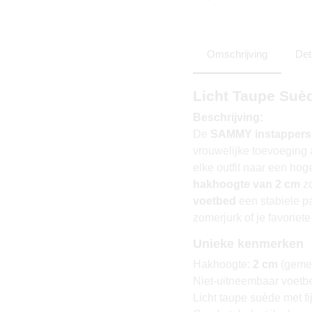
Omschrijving
Det
Licht Taupe Su
Beschrijving:
De
SAMMY instappers
vrouwelijke toevoeging a
elke outfit naar een hog
hakhoogte van 2 cm
zo
voetbed
een stabiele p
zomerjurk of je favoriete
Unieke kenmerken
Hakhoogte:
2 cm
(gemet
Niet-uitneembaar voetb
Licht taupe suède met fi