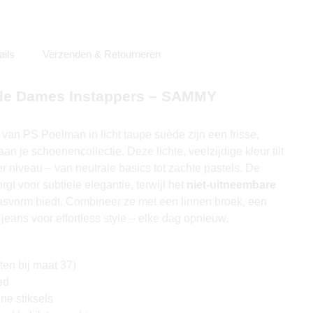
ails
Verzenden & Retourneren
ède Dames Instappers – SAMMY
van PS Poelman in licht taupe suède zijn een frisse,
an je schoenencollectie. Deze lichte, veelzijdige kleur tilt
er niveau – van neutrale basics tot zachte pastels. De
rgt voor subtiele elegantie, terwijl het
niet-uitneembare
asvorm biedt. Combineer ze met een linnen broek, een
 jeans voor effortless style – elke dag opnieuw.
en bij maat 37)
ed
jne stiksels