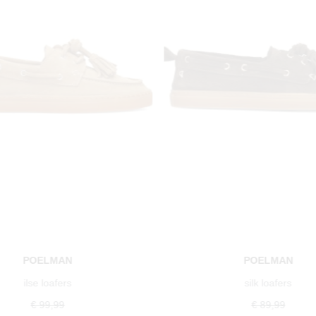
POELMAN
POELMAN
ilse loafers
silk loafers
€ 99,99
€ 89,99