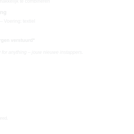
 makkelijk te combineren
ing
 Voering: textiel
rgen verstuurd*
y for anything – jouw nieuwe instappers.
red.