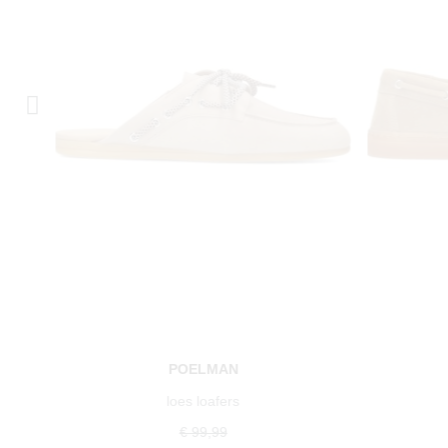
POELMAN
loes loafers
€ 99,99