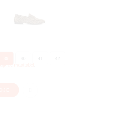
39
40
41
42
kijk de maattabel
.
DJE