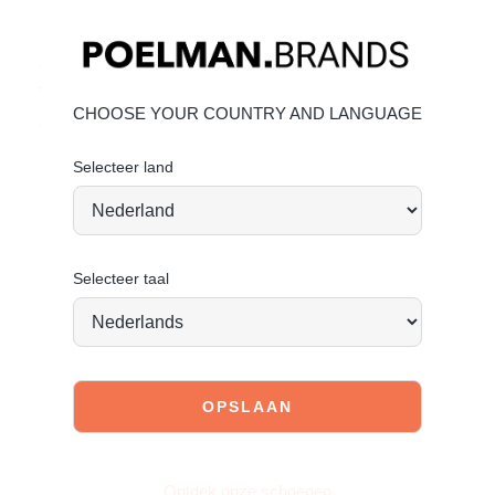
Materiaal & Verzorging:
Gemaakt van imitatie leer. Geef je schoenen de zorg die ze
verdienen, zodat ze tijdloos mooi blijven.
klik hier
.
CHOOSE YOUR COUNTRY AND LANGUAGE
Vandaag besteld = morgen verstuurd*
Selecteer land
Selecteer taal
JOIN OUR COMMUNITY!
Tag @poelman.brands en gebruik #yespoelman op
Instagram to get featured.
Ontdek onze schoenen