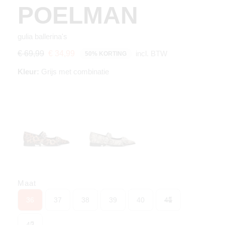
POELMAN
gulia ballerina's
incl. BTW
€ 69,99
€ 34,99
50% KORTING
Kleur:
Grijs met combinatie
Maat
36
37
38
39
40
41
42