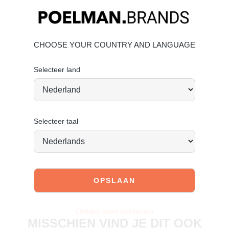
Materiaal & Verzorging:
Het bovenwerk is gemaakt van stevig imitatieleer.
Klik hier
om te kijken hoe jij het beste de schoen kan verzorgen.
CHOOSE YOUR COUNTRY AND LANGUAGE
Vandaag besteld = morgen verstuurd*
Selecteer land
Selecteer taal
JOIN OUR COMMUNITY!
Tag @poelman.brands en gebruik #yespoelman op
Instagram to get featured.
Ontdek onze schoenen
MISSCHIEN VIND JE DIT OOK