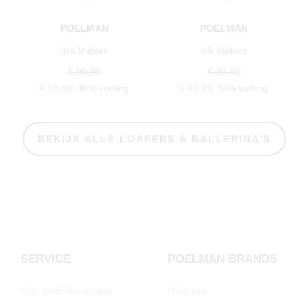
POELMAN
POELMAN
ilse loafers
silk loafers
€ 99,99
€ 89,99
€ 69,99
30% korting
€ 62,99
30% korting
BEKIJK ALLE LOAFERS & BALLERINA'S
SERVICE
POELMAN BRANDS
Veel gestelde vragen
Over ons