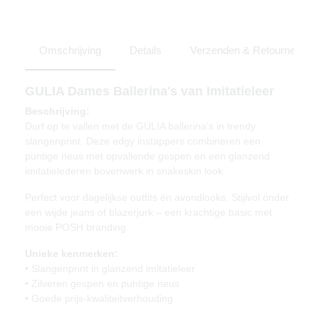
Omschrijving
Details
Verzenden & Retourneren
GULIA Dames Ballerina's van Imitatieleer
Beschrijving:
Durf op te vallen met de GULIA ballerina’s in trendy
slangenprint. Deze edgy instappers combineren een
puntige neus met opvallende gespen en een glanzend
imitatielederen bovenwerk in snakeskin look.
Perfect voor dagelijkse outfits én avondlooks. Stijlvol onder
een wijde jeans of blazerjurk – een krachtige basic met
mooie POSH branding.
Unieke kenmerken:
• Slangenprint in glanzend imitatieleer
• Zilveren gespen en puntige neus
• Goede prijs-kwaliteitverhouding