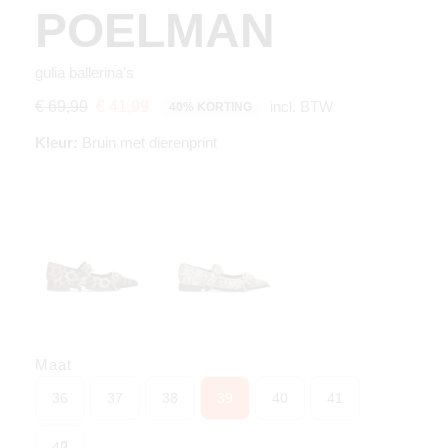
POELMAN
gulia ballerina's
incl. BTW
€ 69,99
€ 41,99
40% KORTING
Kleur:
Bruin met dierenprint
Maat
36
37
38
39
40
41
42