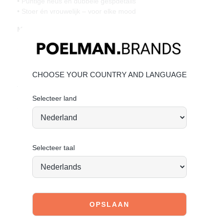
• Puntige neus en dubbele gespdetails
• Stoer én vrouwelijk – voor elke mood
Materiaal & Verzorging:
Het bovenwerk is gemaakt van glanzend satijn.
Geef je
schoenen de zorg die ze verdienen
, zodat ze tijdloos mooi
blijven.
CHOOSE YOUR COUNTRY AND LANGUAGE
Vandaag besteld = morgen verstuurd*
Selecteer land
Stand tall. Stay bold. GO POSH!
Selecteer taal