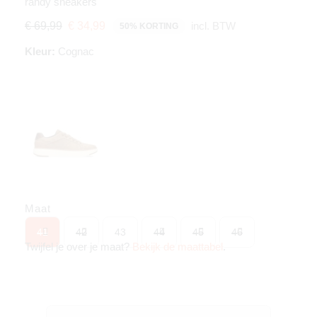
randy sneakers
incl. BTW
€ 69,99
€ 34,99
50% KORTING
Kleur:
Cognac
Maat
41
42
43
44
45
46
Twijfel je over je maat?
Bekijk de maattabel
.