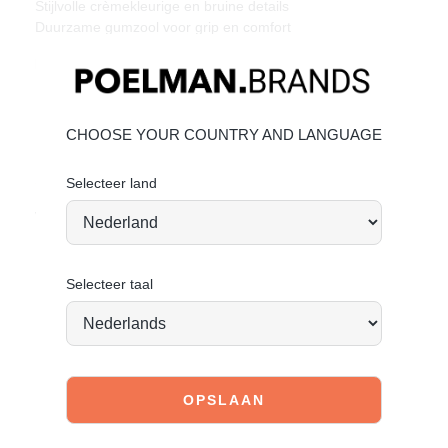
Stijlvolle crèmekleurige en bruine details
Duurzame gumzool voor grip en comfort
Materiaal & Verzorging:
Bovenwerk: leer en suède.
Bekijk de volgende linkjes voor verdere informatie:
CHOOSE YOUR COUNTRY AND LANGUAGE
Leer onderhouden
Suède onderhouden
Selecteer land
Vandaag besteld = morgen verstuurd
*
Selecteer taal