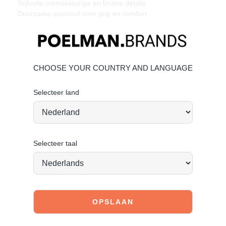
Stijlvolle crèmekleurige en bruine details
Duurzame gumzool voor grip en comfort
Materiaal & Verzorging:
Bovenwerk: leer en suède.
Bekijk de volgende linkjes voor verdere informatie:
CHOOSE YOUR COUNTRY AND LANGUAGE
Leer onderhouden
Suède onderhouden
Selecteer land
Vandaag besteld = morgen verstuurd
*
Selecteer taal