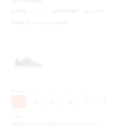
philos sneakers
incl. BTW
€ 99,99
€ 49,99
50% KORTING
Kleur:
Bruin met combinatie
Maat
40
41
42
43
44
45
46
Twijfel je over je maat?
Bekijk de maattabel
.