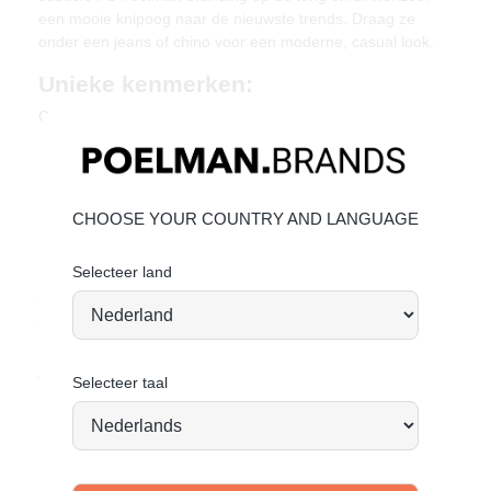
een mooie knipoog naar de nieuwste trends. Draag ze
onder een jeans of chino voor een moderne, casual look.
Unieke kenmerken:
Combinatie van mooi bruin leer
Subtiele perforatie voor extra detail
Sportieve zool met gripprofiel
Materiaal & Verzorging
CHOOSE YOUR COUNTRY AND LANGUAGE
Bovenwerk van leer en suède. Binnenzijde van textiel.
Bekijk de volgende linkjes voor verdere informatie:
Selecteer land
leer onderhouden
suede onderhouden
Vandaag besteld = morgen verstuurd*
Selecteer taal