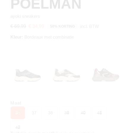
POELMAN
ayoki sneakers
incl. BTW
€ 69,99
€ 34,99
50% KORTING
Kleur:
Bordeaux met combinatie
Maat
36
37
38
39
40
41
42