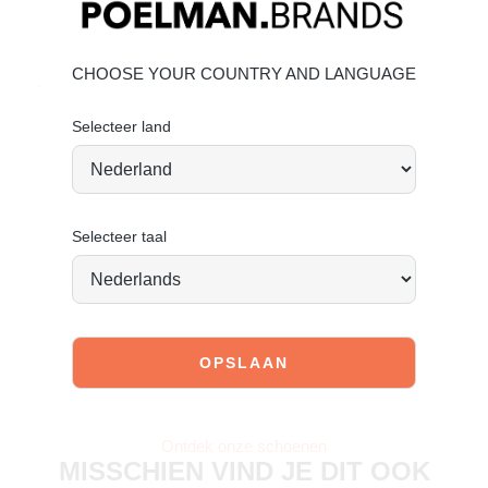
Bekijk de volgende link om te zien hoe jij het beste de
schoen kan verzorgen:
Suède onderhouden
CHOOSE YOUR COUNTRY AND LANGUAGE
Vandaag besteld = morgen verstuurd
*
Selecteer land
Selecteer taal
JOIN OUR COMMUNITY!
Tag @poelman.brands en gebruik #yespoelman op
Instagram to get featured.
Ontdek onze schoenen
MISSCHIEN VIND JE DIT OOK