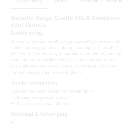
Omschrijving
Details
Verzenden & Retourneren
Metallic Beige Suède MILA Sneakers
voor Dames
Beschrijving:
Shine on met deze metallic beige suède MILA sneakers. De
subtiele glans geeft jouw look een luxe upgrade, terwijl de
lichte kleur ze super easy te combineren maakt. Van casual
jeans tot een vrouwelijke midi skirt – deze sneakers tillen
elke outfit naar een hoger niveau. Comfortabel, stijlvol en
met een vleugje glam. Ready to glow?
Unieke kenmerken:
Gemaakt van zacht suède met metallic finish
Licht beige met gouden gloed
Perfect voor een casual-chique stijl
Materiaal & Verzorging
Bovenwerk: Suède
Binnenvoering: Textiel