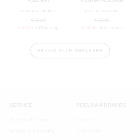
POELMAN
POSH BY POELMAN
anemone sneakers
maxine sneakers
€ 99,99
€ 69,99
€ 59,99
40% korting
€ 34,99
50% korting
BEKIJK ALLE SNEAKERS
SERVICE
POELMAN BRANDS
Veel gestelde vragen
Over ons
Verzending & Levering
Onze merken