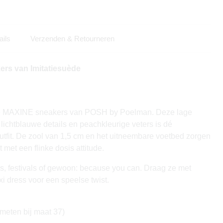
ails
Verzenden & Retourneren
s van Imitatiesuède
 de MAXINE sneakers van POSH by Poelman. Deze lage
 lichtblauwe details en peachkleurige veters is dé
utfit. De zool van 1,5 cm en het uitneembare voetbed zorgen
 met een flinke dosis attitude.
ys, festivals of gewoon: because you can. Draag ze met
i dress voor een speelse twist.
meten bij maat 37)