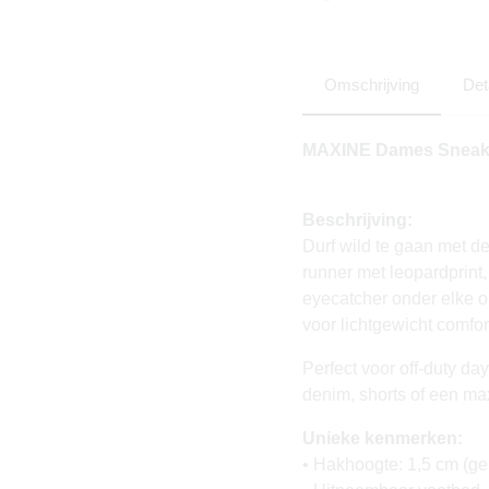
Omschrijving
Det
MAXINE Dames Sneaker
Beschrijving:
Durf wild te gaan met
runner met leopardprint,
eyecatcher onder elke o
voor lichtgewicht comfort
Perfect voor off-duty da
denim, shorts of een max
Unieke kenmerken:
• Hakhoogte: 1,5 cm (ge