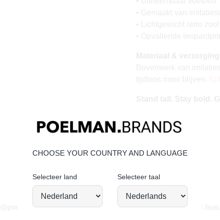
• Uitneembaar voetbed
• Gemaakt van imitatie
• Lichtgewicht retro zool
• Opvallende leopardprin
Materiaal & verzorging
Bovenwerk van imitaties
tijdloos mooi blijven.
Kli
Stand tall. Stay bold.
CHOOSE YOUR COUNTRY AND LANGUAGE
Selecteer land
Selecteer taal
JOIN OUR COMMUNITY!
 @poelman.brands en gebruik #yespoelman op Instagram to get featu