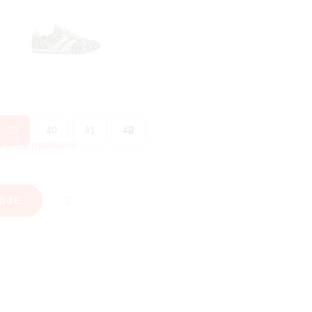
39
40
41
42
kijk de maattabel
.
DJE