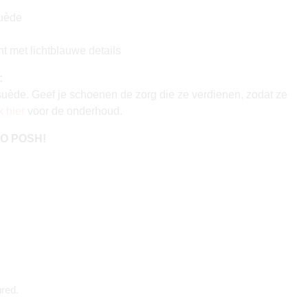
suède
t met lichtblauwe details
:
uède. Geef je schoenen de zorg die ze verdienen, zodat ze
k hier
voor de onderhoud.
 GO POSH!
red.