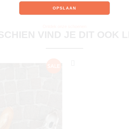
Ontdek onze schoenen
SCHIEN VIND JE DIT OOK 