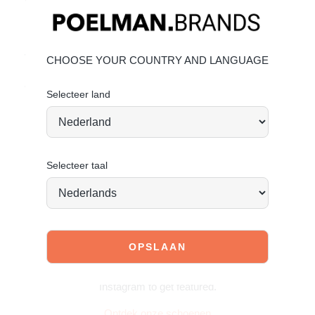
Bovenmateriaal: Suède – Voering: textiel
Suède onderhouden
Vandaag besteld = morgen verstuurd*
CHOOSE YOUR COUNTRY AND LANGUAGE
Retro vibes, modern comfort. Ready to step up?
Selecteer land
Selecteer taal
JOIN OUR COMMUNITY!
Tag @poelman.brands en gebruik #yespoelman op
Instagram to get featured.
Ontdek onze schoenen