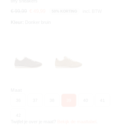
tiffy sneakers
incl. BTW
€ 99,99
€ 49,99
50% KORTING
Kleur:
Donker bruin
Maat
36
37
38
39
40
41
42
Twijfel je over je maat?
Bekijk de maattabel
.