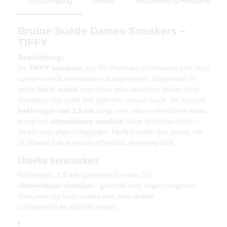
Omschrijving
Details
Verzenden & Retourneren
Bruine Suède Dames Sneakers –
TIFFY
Beschrijving:
De
TIFFY sneakers
van PS Poelman combineren een retro
sportieve look met modern draagcomfort. Uitgevoerd in
zacht
bruin suède
met frisse witte accenten geven deze
sneakers elke outfit een stijlvolle, casual touch. De subtiele
hakhoogte van 1,5 cm
zorgt voor een comfortabele basis,
terwijl het
uitneembare voetbed
extra flexibiliteit biedt –
ideaal voor eigen inlegzolen. Perfect onder een jeans, rok
of relaxed pak voor een effortless, everyday look.
Unieke kenmerken
Hakhoogte:
1,5 cm
(gemeten bij maat 37)
Uitneembaar voetbed
– geschikt voor eigen inlegzolen
Hoogwaardig bruin suède met witte details
Lichtgewicht en sportief design
Materiaal & verzorging