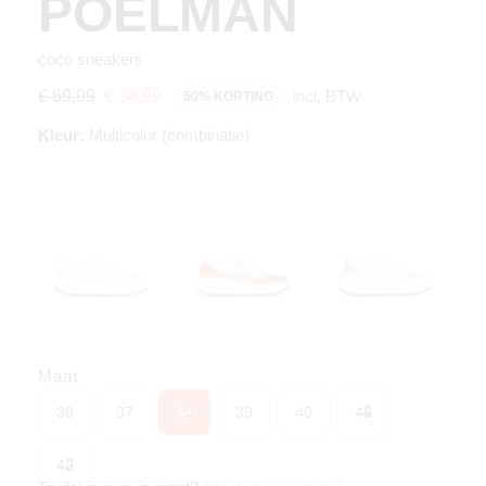
POELMAN
coco sneakers
incl. BTW
€ 69,99
€ 34,99
50% KORTING
Kleur:
Multicolor (combinatie)
Maat
36
37
38
39
40
41
42