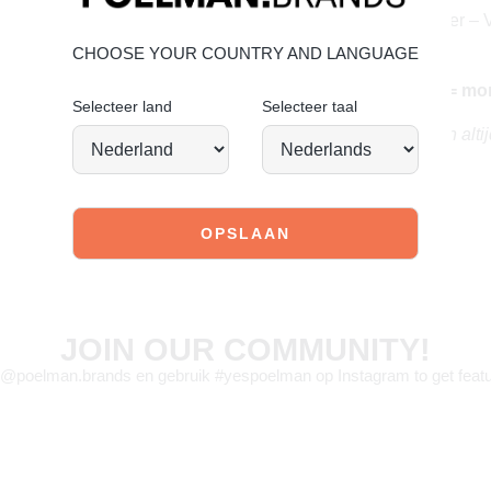
Bovenmateriaal: leer – V
Leer onderhouden
CHOOSE YOUR COUNTRY AND LANGUAGE
Vandaag besteld = mo
Selecteer land
Selecteer taal
Timeless, stylish en alt
JOIN OUR COMMUNITY!
 @poelman.brands en gebruik #yespoelman op Instagram to get featu