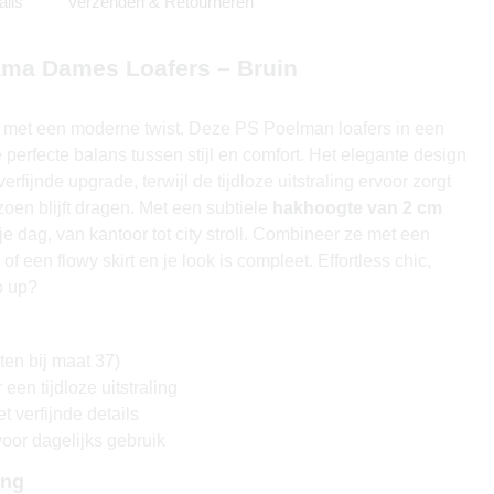
ails
Verzenden & Retourneren
ma Dames Loafers – Bruin
 met een moderne twist. Deze PS Poelman loafers in een
e perfecte balans tussen stijl en comfort. Het elegante design
 verfijnde upgrade, terwijl de tijdloze uitstraling ervoor zorgt
zoen blijft dragen. Met een subtiele
hakhoogte van 2 cm
je dag, van kantoor tot city stroll. Combineer ze met een
of een flowy skirt en je look is compleet. Effortless chic,
p up?
en bij maat 37)
een tijdloze uitstraling
t verfijnde details
oor dagelijks gebruik
ing