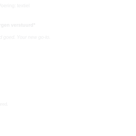
oering: textiel
rgen verstuurd*
ijd goed. Your new go-to.
red.