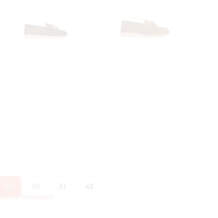
39
40
41
42
kijk de maattabel
.