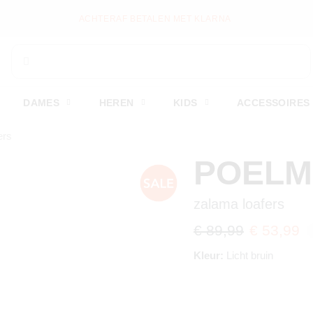
WEKELIJKS NIEUWE ITEMS ONLINE
DAMES
HEREN
KIDS
ACCESSOIRES
ers
POEL
zalama loafers
€ 89,99
€ 53,99
Kleur:
Licht bruin