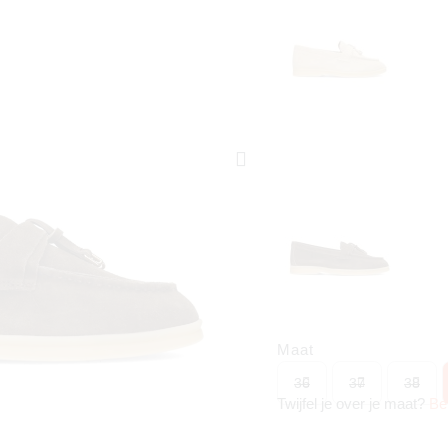
Maat
36
37
38
Twijfel je over je maat?
Be