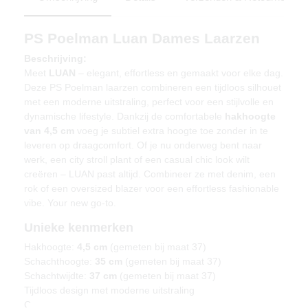
PS Poelman Luan Dames Laarzen
Beschrijving:
Meet
LUAN
– elegant, effortless en gemaakt voor elke dag.
Deze PS Poelman laarzen combineren een tijdloos silhouet
met een moderne uitstraling, perfect voor een stijlvolle en
dynamische lifestyle. Dankzij de comfortabele
hakhoogte
van 4,5 cm
voeg je subtiel extra hoogte toe zonder in te
leveren op draagcomfort. Of je nu onderweg bent naar
werk, een city stroll plant of een casual chic look wilt
creëren – LUAN past altijd. Combineer ze met denim, een
rok of een oversized blazer voor een effortless fashionable
vibe. Your new go-to.
Unieke kenmerken
Hakhoogte:
4,5 cm
(gemeten bij maat 37)
Schachthoogte:
35 cm
(gemeten bij maat 37)
Schachtwijdte:
37 cm
(gemeten bij maat 37)
Tijdloos design met moderne uitstraling
Comfortabele pasvorm voor dagelijks gebruik