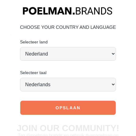
Materiaal & verzorging
Bovenmateriaal: suède – Voering: textiel
Suède onderhouden
CHOOSE YOUR COUNTRY AND LANGUAGE
Vandaag besteld = morgen verstuurd*
Selecteer land
Elegant, stylish en ready for every moment. Ready to step
up?
Selecteer taal
JOIN OUR COMMUNITY!
Tag @poelman.brands en gebruik #yespoelman op