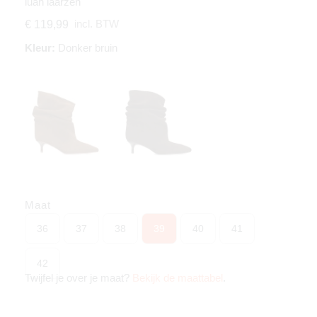
luan laarzen
incl. BTW
€ 119,99
Kleur:
Donker bruin
Maat
36
37
38
39
40
41
42
Twijfel je over je maat?
Bekijk de maattabel
.