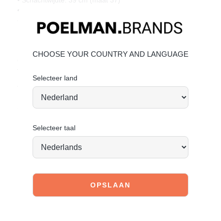
• Gemaakt van donkerbruin imitatiesuède
• Spitse neus
Materiaal & verzorging:
Bovenwerk van imitatiesuède. Geef je schoenen de zorg
CHOOSE YOUR COUNTRY AND LANGUAGE
die ze verdienen, zodat ze tijdloos mooi blijven.
Klik hier
voor onderhoud.
Selecteer land
Vandaag besteld = morgen verstuurd*
Stand tall. Stay bold. GO POSH!
Selecteer taal