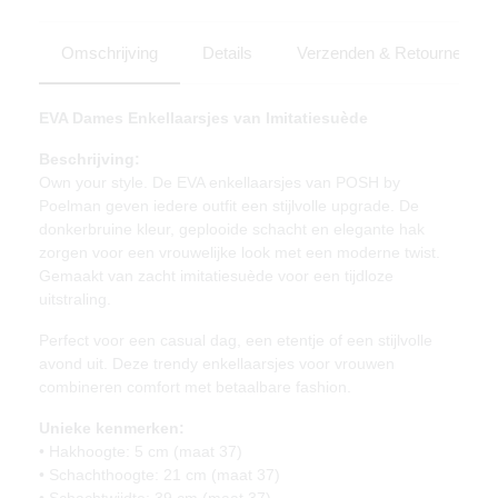
Omschrijving
Details
Verzenden & Retourneren
EVA Dames Enkellaarsjes van Imitatiesuède
Beschrijving:
Own your style. De EVA enkellaarsjes van POSH by
Poelman geven iedere outfit een stijlvolle upgrade. De
donkerbruine kleur, geplooide schacht en elegante hak
zorgen voor een vrouwelijke look met een moderne twist.
Gemaakt van zacht imitatiesuède voor een tijdloze
uitstraling.
Perfect voor een casual dag, een etentje of een stijlvolle
avond uit. Deze trendy enkellaarsjes voor vrouwen
combineren comfort met betaalbare fashion.
Unieke kenmerken:
• Hakhoogte: 5 cm (maat 37)
• Schachthoogte: 21 cm (maat 37)
• Schachtwijdte: 39 cm (maat 37)