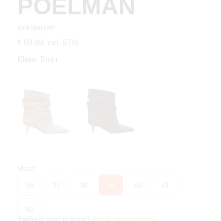
POELMAN
eva laarzen
incl. BTW
€ 89,99
Kleur:
Bruin
Maat
36
37
38
39
40
41
42
Twijfel je over je maat?
Bekijk de maattabel
.