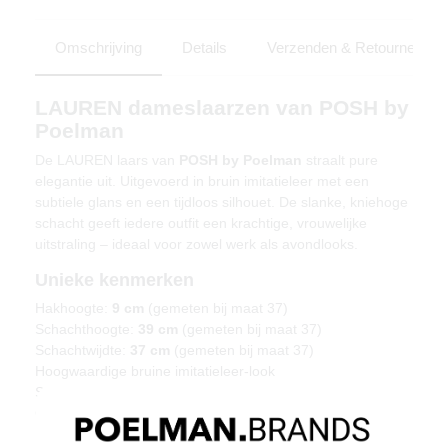
Omschrijving
Details
Verzenden & Retourneren
LAUREN dameslaarzen van POSH by
Poelman
De LAUREN laars van
POSH by Poelman
straalt pure
elegantie uit. Uitgevoerd in bruin imitatieleer met een
subtiele glans en een tijdloos silhouet. De slanke, kniehoge
schacht geeft iedere outfit een krachtige, vrouwelijke
uitstraling – ideaal voor zowel werk als avondlooks.
Unieke kenmerken
Hakhoogte:
9 cm
(gemeten bij maat 37)
Schachthoogte:
39 cm
(gemeten bij maat 37)
Schachtwijdte:
37 cm
(gemeten bij maat 37)
Hoogwaardige bruine imitatieleer-look
Slank en stijlvol design
Comfortabele pasvorm met zachte voering