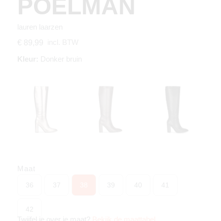
POELMAN
lauren laarzen
incl. BTW
€ 89,99
Kleur:
Donker bruin
Maat
36
37
38
39
40
41
42
Twijfel je over je maat?
Bekijk de maattabel
.