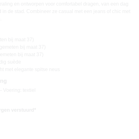
traling en ontworpen voor comfortabel dragen, van een dag
d in de stad. Combineer ze casual met een jeans of chic met
.
en bij maat 37)
gemeten bij maat 37)
emeten bij maat 37)
dig suède
t met elegante spitse neus
ing
 Voering: textiel
rgen verstuurd*