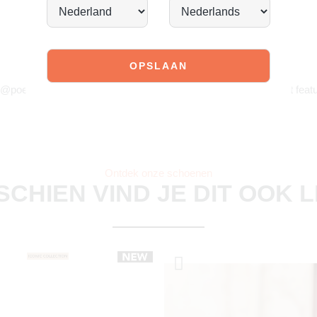
JOIN OUR COMMUNITY!
 @poelman.brands en gebruik #yespoelman op Instagram to get featu
Ontdek onze schoenen
SCHIEN VIND JE DIT OOK 