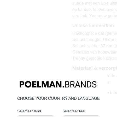
suède met een luxe uits
op kantoor tot een avon
een jurk. Your new go-to
Unieke kenmerken
Hakhoogte: 6
cm
(gemet
Schachthoogte: 18
cm
(
Schachtwijdte:
37 cm
(g
Gemaakt van hoogwaar
Trendy geplooide schach
Materiaal & verzorg
Bovenmateriaal: suède –
Suède onderhouden
Vandaag besteld = mo
CHOOSE YOUR COUNTRY AND LANGUAGE
Selecteer land
Selecteer taal