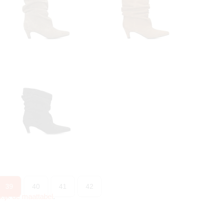
39
40
41
42
kijk de maattabel
.