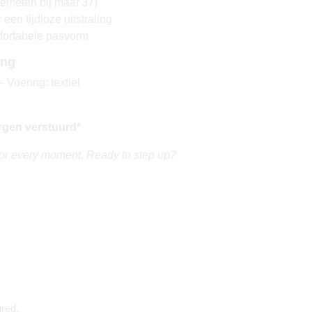
emeten bij maat 37)
een tijdloze uitstraling
fortabele pasvorm
ing
 Voering: textiel
rgen verstuurd*
for every moment. Ready to step up?
red.