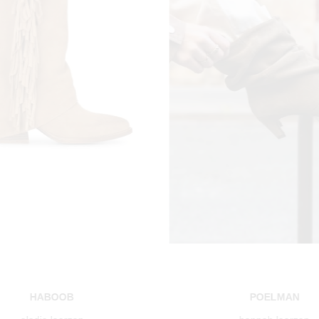
HABOOB
POELMAN