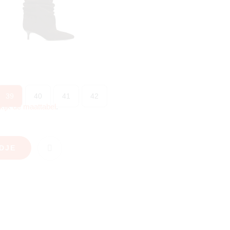
39
40
41
42
kijk de maattabel
.
DJE