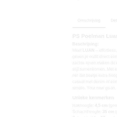
Omschrijving
Det
PS Poelman Lua
Beschrijving:
Meet
LUAN
– effortless
geven je outfit direct e
zachte lijnen maken dit
stijl samenkomen. Met 
net dat beetje extra hoo
casual met denim of een
simple. Your new go-to.
Unieke kenmerken
Hakhoogte:
4,5 cm
(gem
Schachthoogte:
35 cm
(