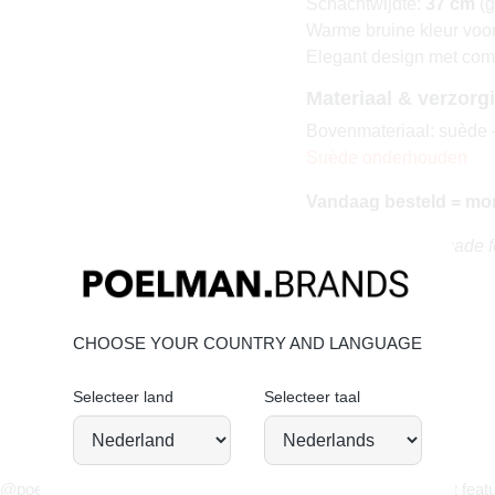
Schachtwijdte:
37 cm
(g
Warme bruine kleur voor 
Elegant design met com
Materiaal & verzorg
Bovenmateriaal: suède –
Suède onderhouden
Vandaag besteld = mo
Warm, stylish en made 
CHOOSE YOUR COUNTRY AND LANGUAGE
Selecteer land
Selecteer taal
JOIN OUR COMMUNITY!
 @poelman.brands en gebruik #yespoelman op Instagram to get featu