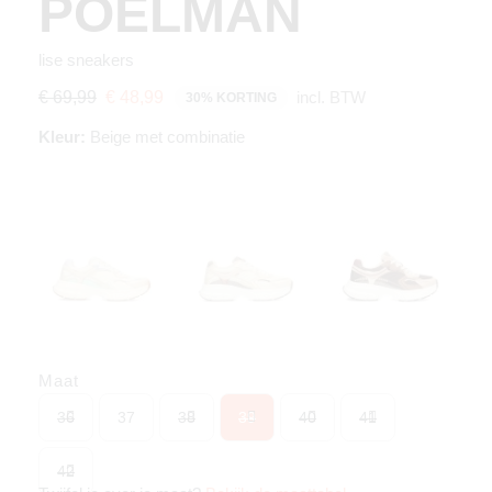
POELMAN
lise sneakers
incl. BTW
€ 69,99
€ 48,99
30% KORTING
Kleur:
Beige met combinatie
Maat
36
37
38
39
40
41
42