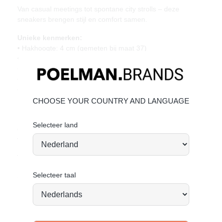
Van casual meetings tot spontane city strolls – deze
sneakers brengen stijl en comfort samen.
Unieke kenmerken:
• Hakhoogte: 4 cm (gemeten bij maat 37)
• Gemaakt van imitatiesuède en mesh
• Chunky rubberen zool
• Neutrale beige tinten
• Normale pasvorm
CHOOSE YOUR COUNTRY AND LANGUAGE
Materiaal & verzorging:
Bovenwerk van imitatiesuède. Geef je schoenen de zorg
Selecteer land
die ze verdienen, zodat ze tijdloos mooi blijven.
Klik hier
voor de onderhoud.
Vandaag besteld = morgen verstuurd*
Selecteer taal
Stand tall. Stay bold. GO POSH!