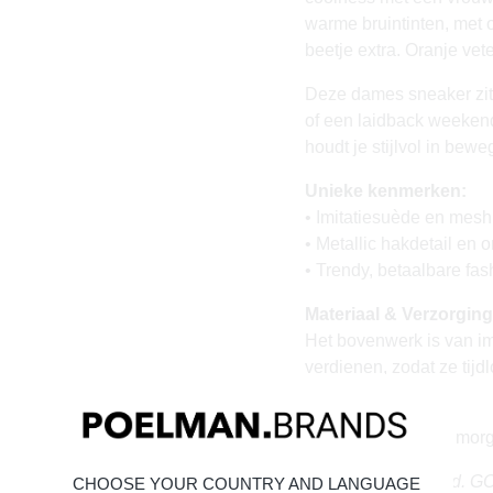
warme bruintinten, met o
beetje extra. Oranje vet
Deze dames sneaker zit 
of een laidback weekendf
houdt je stijlvol in bewe
Unieke kenmerken:
• Imitatiesuède en mes
• Metallic hakdetail en 
• Trendy, betaalbare f
Materiaal & Verzorging
Het bovenwerk is van im
verdienen, zodat ze tijd
Vandaag besteld = morg
Stand tall. Stay bold. 
CHOOSE YOUR COUNTRY AND LANGUAGE