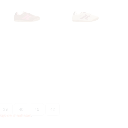
39
40
41
42
kijk de maattabel
.