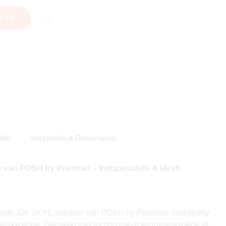
DJE
ails
Verzenden & Retourneren
van POSH by Poelman – Imitatiesuède & Mesh
titude. De SKYE sneaker van POSH by Poelman mixt sporty
lijke edge. Gemaakt van luchtig mesh en imitatiesuède in