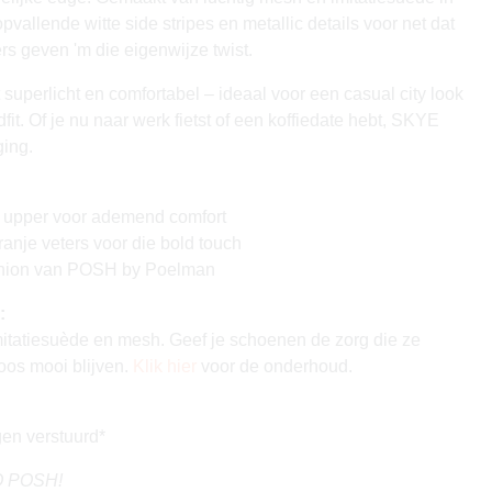
pvallende witte side stripes en metallic details voor net dat
ers geven 'm die eigenwijze twist.
superlicht en comfortabel – ideaal voor een casual city look
it. Of je nu naar werk fietst of een koffiedate hebt, SKYE
ging.
h upper voor ademend comfort
oranje veters voor die bold touch
ashion van POSH by Poelman
:
itatiesuède en mesh. Geef je schoenen de zorg die ze
loos mooi blijven.
Klik hier
voor de onderhoud.
en verstuurd*
GO POSH!