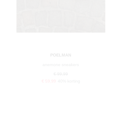
POSH BY POELMAN
maxine sneakers
€ 69,99
€ 34,99
50% korting