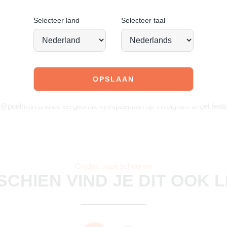
Selecteer land
Selecteer taal
JOIN OUR COMMUNITY!
 @poelman.brands en gebruik #yespoelman op Instagram to get featu
Ontdek onze schoenen
SCHIEN VIND JE DIT OOK 