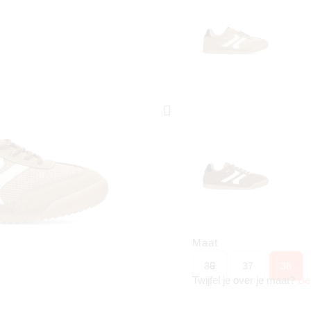
Maat
36
37
38
Twijfel je over je maat?
Be