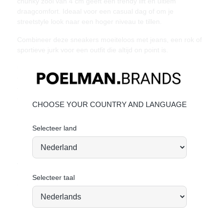
chunky zool van 4 cm geeft een trendy lift en ultiem
draagcomfort. Ideaal voor een casual dag of om je
streetstyle look naar een hoger niveau te tillen.
Combineer deze sneakers moeiteloos met jeans, een rok of
sportieve jurk voor een outfit die altijd on point is.
Unieke kenmerken:
• Beige imitatieleer met ademend mesh
• Chunky zool van 4 cm voor comfort en stijl
• Bruin- en roodaccenten met metallic details
CHOOSE YOUR COUNTRY AND LANGUAGE
Materiaal & Verzorging:
Het bovenwerk is gemaakt van imitatieleer en mesh.
Klik
Selecteer land
hier
om te kijken hoe jij het beste de schoen kan verzorgen.
Vandaag besteld = morgen verstuurd*
Selecteer taal
Stand tall. Stay bold. GO POSH!