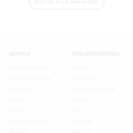
BEKIJK ALLE SNEAKERS
SERVICE
POELMAN BRANDS
Veel gestelde vragen
Over ons
Verzending & Levering
Onze merken
Retourneren
Join the Poelman Club
Garantie
Vacatures
Contact
Blogs
Schoenenverzorging
Wholesale
Maatadvies
B2B login