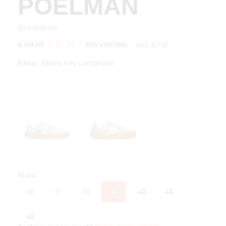
POELMAN
flo sneakers
incl. BTW
€ 69,99
€ 41,99
40% KORTING
Kleur:
Blauw met combinatie
Maat
36
37
38
39
40
41
42