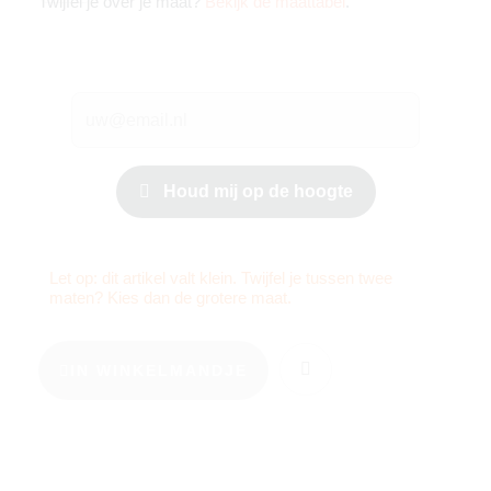
Twijfel je over je maat?
Bekijk de maattabel
.
Houd mij op de hoogte
Let op: dit artikel valt klein. Twijfel je tussen twee
maten? Kies dan de grotere maat.
IN WINKELMANDJE
KIES JE MAAT