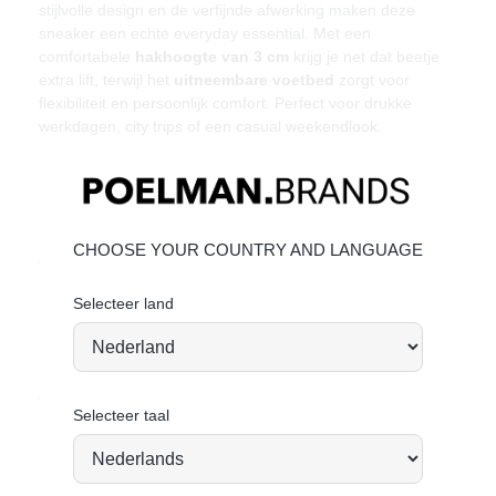
stijlvolle design en de verfijnde afwerking maken deze
sneaker een echte everyday essential. Met een
comfortabele
hakhoogte van 3 cm
krijg je net dat beetje
extra lift, terwijl het
uitneembare voetbed
zorgt voor
flexibiliteit en persoonlijk comfort. Perfect voor drukke
werkdagen, city trips of een casual weekendlook.
Unieke kenmerken
Hakhoogte:
3 cm
(gemeten bij maat 37)
Uitneembaar voetbed voor extra flexibiliteit
Sportief en stijlvol design
CHOOSE YOUR COUNTRY AND LANGUAGE
Veelzijdig te combineren – van casual tot smart
Selecteer land
Materiaal & verzorging
Bovenmateriaal: Leer – Voering: textiel
Leer onderhouden
Vandaag besteld = morgen verstuurd*
Selecteer taal
Sporty, stylish en klaar voor elke dag. Ready to step up?