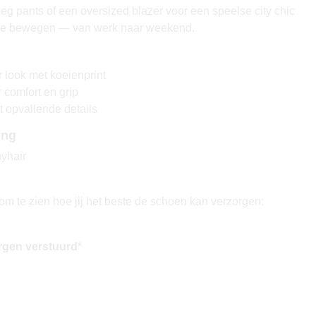
eg pants of een oversized blazer voor een speelse city chic
te bewegen — van werk naar weekend.
r look met koeienprint
 comfort en grip
opvallende details
ing
yhair
om te zien hoe jij het beste de schoen kan verzorgen:
rgen verstuurd
*