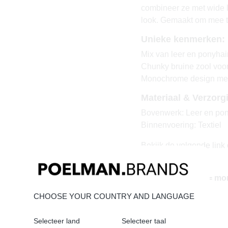
combineer ze met wide l
look. Gemaakt om mee 
Unieke kenmerken:
Mix van leer en ponyhai
Chunky bruine zool voor
Monochrome design met 
Materiaal & Verzorg
Bovenwerk: Leer en pon
Binnenvoering: Textiel
Bekijk de volgende link 
Leer onderhouden
Vandaag besteld = mo
CHOOSE YOUR COUNTRY AND LANGUAGE
Selecteer land
Selecteer taal