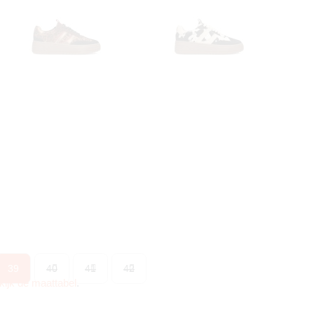
39
40
41
42
kijk de maattabel
.