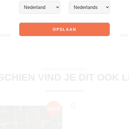
JOIN OUR COMMUNITY!
 @poelman.brands en gebruik #yespoelman op Instagram to get featu
Ontdek onze schoenen
SCHIEN VIND JE DIT OOK 