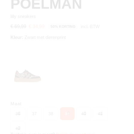
POELMAN
lilly sneakers
incl. BTW
€ 69,99
€ 34,99
50% KORTING
Kleur:
Zwart met dierenprint
Maat
36
37
38
39
40
41
42