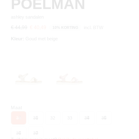
POELMAN
ashley sandalen
incl. BTW
€ 44,99
€ 40,49
10% KORTING
Kleur:
Goud met beige
Maat
30
31
32
33
34
35
36
37