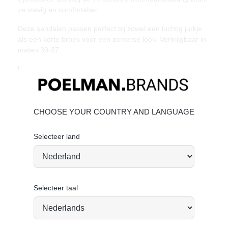
ze stevig en comfortabel.
Deze sandalen passen perfect bij zowel een luchtig jurkje
als een korte broek voor een zomerse look. Verkrijgbaar in
maten 30-37.
Unieke kenmerken:
Trendy metallic look met panterprint detail
Verstelbare klittenbandsluiting voor een goede pasvorm
Lichtgewicht zool met profiel voor extra grip
CHOOSE YOUR COUNTRY AND LANGUAGE
Goede prijs-kwaliteitverhouding
Selecteer land
Materiaal & Verzorging:
Het bovenwerk is gemaakt van imitatieleer.
Klik hier
om te kijken hoe jij het beste de schoen kan
verzorgen.
Selecteer taal
Vandaag besteld = morgen verstuurd*