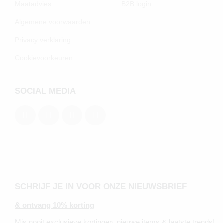
Maatadvies
B2B login
Algemene voorwaarden
Privacy verklaring
Cookievoorkeuren
SOCIAL MEDIA
SCHRIJF JE IN VOOR ONZE NIEUWSBRIEF
& ontvang 10% korting
Mis nooit exclusieve kortingen, nieuwe items & laatste trends!