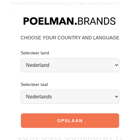
Praktische klittenbandsluiting voor een goede pasvorm
Lichte zool met subtiele glitterrand
Materiaal & Verzorging:
Het bovenwerk is gemaakt van imitatieleer.
CHOOSE YOUR COUNTRY AND LANGUAGE
Klik hier
om te kijken hoe jij het beste de schoen kan
verzorgen.
Selecteer land
Vandaag besteld = morgen verstuurd*
Selecteer taal
JOIN OUR COMMUNITY!