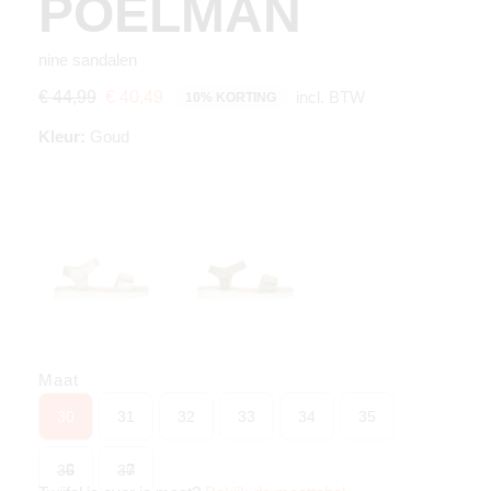
POELMAN
nine sandalen
incl. BTW
€ 44,99
€ 40,49
10% KORTING
Kleur:
Goud
Maat
30
31
32
33
34
35
36
37