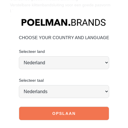
Verstelbare klittenbandsluiting voor een goede pasvorm
Lichtgewicht zool met profiel voor extra grip
Goede prijs-kwaliteitverhouding
Materiaal & Verzorging:
Het bovenwerk is gemaakt van imitatieleer.
CHOOSE YOUR COUNTRY AND LANGUAGE
Klik hier
om te kijken hoe jij het beste de schoen kan
verzorgen.
Selecteer land
Vandaag besteld = morgen verstuurd*
Selecteer taal