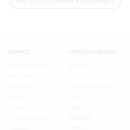
BEKIJK ALLE LOAFERS & BALLERINA'S
SERVICE
POELMAN BRANDS
Veel gestelde vragen
Over ons
Verzending & Levering
Onze merken
Retourneren
Join the Poelman Club
Garantie
Vacatures
Contact
Blogs
Schoenenverzorging
Wholesale
Maatadvies
B2B login