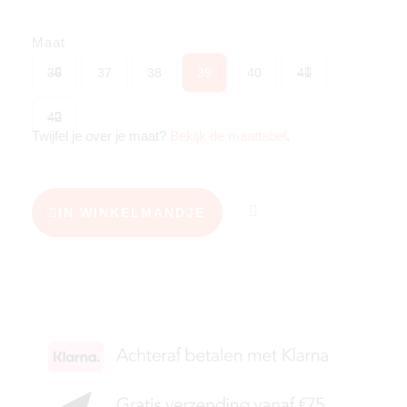
Maat
36
37
38
39
40
41
42
Twijfel je over je maat?
Bekijk de maattabel
.
IN WINKELMANDJE
KIES JE MAAT