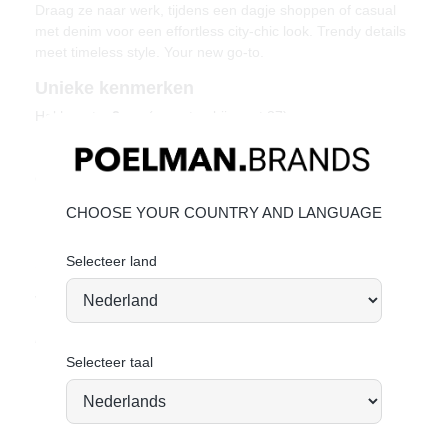
Draag ze naar werk, tijdens een dagje shoppen of casual
met denim voor een effortless city-chic look. Trendy details
meet timeless style. Your new go-to.
Unieke kenmerken
Hakhoogte:
2 cm
(gemeten bij maat 37)
Decoratieve kwastjes en opvallende animal print details
Mix van materialen voor een unieke uitstraling
Comfortabele pasvorm voor dagelijks gebruik
CHOOSE YOUR COUNTRY AND LANGUAGE
Materiaal & verzorging
Bovenmateriaal: suède – Voering: textiel
Selecteer land
Suède onderhouden
Vandaag besteld = morgen verstuurd*
Bold, playful en effortlessly stylish. Ready to step up?
Selecteer taal