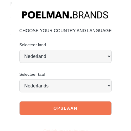
Materiaal & verzorging
Bovenmateriaal: zijde (silk) – Voering: textiel
Voor een langdurig mooie uitstraling adviseren wij om het
materiaal zorgvuldig te behandelen.
CHOOSE YOUR COUNTRY AND LANGUAGE
Vandaag besteld = morgen verstuurd*
Selecteer land
Selecteer taal
JOIN OUR COMMUNITY!
Tag @poelman.brands en gebruik #yespoelman op
Instagram to get featured.
Ontdek onze schoenen