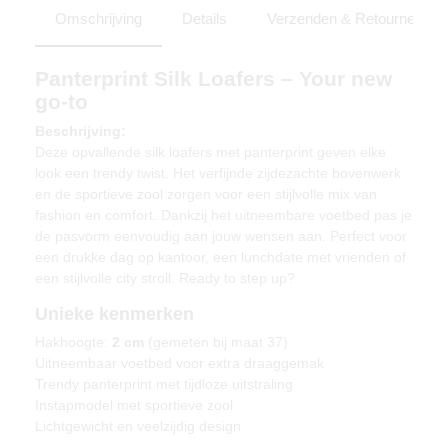
Omschrijving
Details
Verzenden & Retourneren
Panterprint Silk Loafers – Your new
go-to
Beschrijving:
Deze opvallende silk loafers met panterprint geven elke
look een trendy twist. Het verfijnde zijdezachte bovenwerk
en de sportieve zool zorgen voor een stijlvolle mix van
fashion en comfort. Dankzij het uitneembare voetbed pas je
de pasvorm eenvoudig aan jouw wensen aan. Perfect voor
een drukke dag op kantoor, een lunchdate met vrienden of
een stijlvolle city stroll. Ready to step up?
Unieke kenmerken
Hakhoogte:
2 cm
(gemeten bij maat 37)
Uitneembaar voetbed voor extra draaggemak
Trendy panterprint met tijdloze uitstraling
Instapmodel met sportieve zool
Lichtgewicht en veelzijdig design