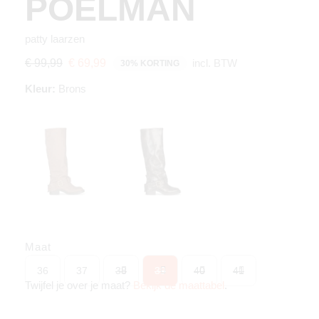
POELMAN
patty laarzen
incl. BTW
€ 99,99
€ 69,99
30% KORTING
Kleur:
Brons
Maat
36
37
38
39
40
41
Twijfel je over je maat?
Bekijk de maattabel
.