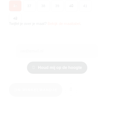
36
37
38
39
40
41
42
Twijfel je over je maat?
Bekijk de maattabel
.
Houd mij op de hoogte
IN WINKELMANDJE
KIES JE MAAT