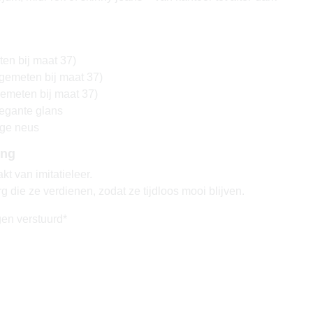
en bij maat 37)
gemeten bij maat 37)
emeten bij maat 37)
legante glans
ige neus
ing
t van imitatieleer.
 die ze verdienen, zodat ze tijdloos mooi blijven.
en verstuurd*