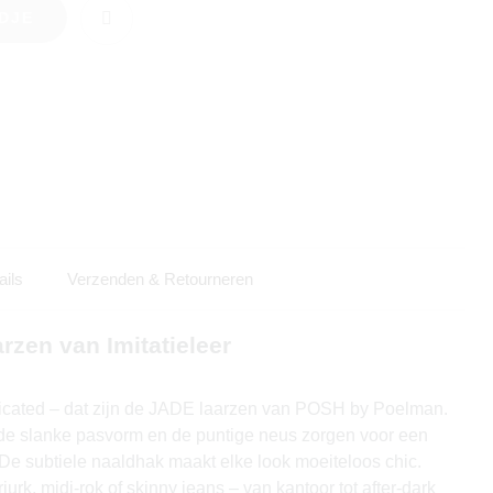
DJE
ails
Verzenden & Retourneren
zen van Imitatieleer
ticated – dat zijn de JADE laarzen van POSH by Poelman.
, de slanke pasvorm en de puntige neus zorgen voor een
 De subtiele naaldhak maakt elke look moeiteloos chic.
urk, midi-rok of skinny jeans – van kantoor tot after-dark