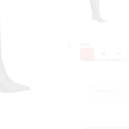
Maat
36
37
38
Twijfel je over je maat?
Be