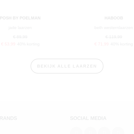
POSH BY POELMAN
HABOOB
jade laarzen
beth westernlaarzen
€ 89,99
€ 119,99
€ 53,99
40% korting
€ 71,99
40% korting
BEKIJK ALLE LAARZEN
BRANDS
SOCIAL MEDIA