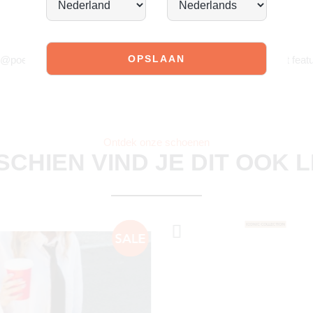
JOIN OUR COMMUNITY!
 @poelman.brands en gebruik #yespoelman op Instagram to get featu
Ontdek onze schoenen
SCHIEN VIND JE DIT OOK 