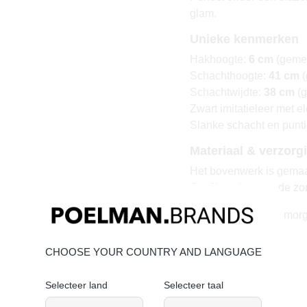
glam.
Unieke kenmerken
Hakhoogte:
6 cm
(gemet
Schachthoogte:
41 cm
(
Schachtwijdte:
38 cm
(g
Zwart imitatieleer met e
Slanke schacht en punt
Materiaal & verzorg
Het bovenwerk is gemaak
Geef je schoenen de zorg
Vandaag besteld = morg
CHOOSE YOUR COUNTRY AND LANGUAGE
Selecteer land
Selecteer taal