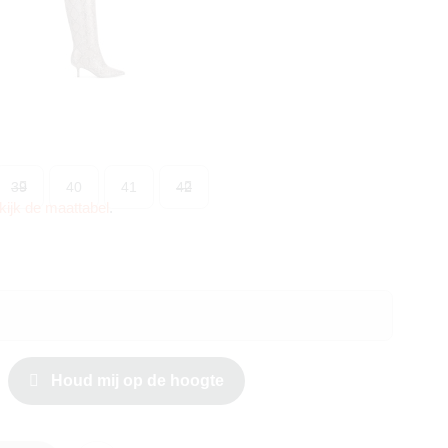
39
40
41
42
kijk de maattabel
.
Houd mij op de hoogte