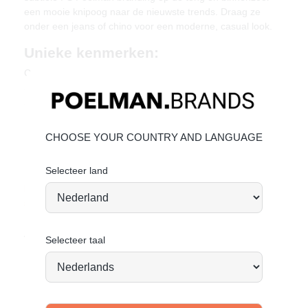
een mooie knipoog naar de nieuwste trends. Draag ze
onder een jeans of chino voor een moderne, casual look.
Unieke kenmerken:
Combinatie van mooi bruin leer
Subtiele perforatie voor extra detail
Sportieve zool met gripprofiel
Materiaal & Verzorging
CHOOSE YOUR COUNTRY AND LANGUAGE
Bovenwerk van leer en suède. Binnenzijde van textiel.
Bekijk de volgende linkjes voor verdere informatie:
Selecteer land
leer onderhouden
suede onderhouden
Vandaag besteld = morgen verstuurd*
Selecteer taal