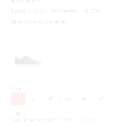
philos sneakers
incl. BTW
€ 99,99
€ 49,99
50% KORTING
Kleur:
Bruin met combinatie
Maat
40
41
42
43
44
45
46
Twijfel je over je maat?
Bekijk de maattabel
.