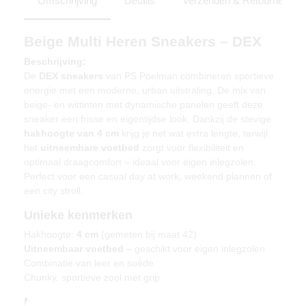
Omschrijving
Details
Verzenden & Retourneren
Beige Multi Heren Sneakers – DEX
Beschrijving:
De
DEX sneakers
van PS Poelman combineren sportieve
energie met een moderne, urban uitstraling. De mix van
beige- en wittinten met dynamische panelen geeft deze
sneaker een frisse en eigentijdse look. Dankzij de stevige
hakhoogte van 4 cm
krijg je net wat extra lengte, terwijl
het
uitneembare voetbed
zorgt voor flexibiliteit en
optimaal draagcomfort – ideaal voor eigen inlegzolen.
Perfect voor een casual day at work, weekend plannen of
een city stroll.
Unieke kenmerken
Hakhoogte:
4 cm
(gemeten bij maat 42)
Uitneembaar voetbed
– geschikt voor eigen inlegzolen
Combinatie van leer en suède
Chunky, sportieve zool met grip
Materiaal & verzorging